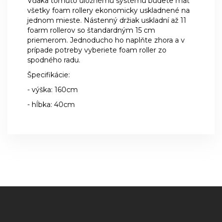
Vďaka tomuto úložnému systému budete mať
všetky foam rollery ekonomicky uskladnené na
jednom mieste. Nástenný držiak uskladní až 11
foarm rollerov so štandardným 15 cm
priemerom. Jednoducho ho naplňte zhora a v
prípade potreby vyberiete foam roller zo
spodného radu.
Špecifikácie:
- výška: 160cm
- hĺbka: 40cm