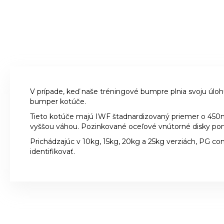
V prípade, keď naše tréningové bumpre plnia svoju úloh
bumper kotúče.
Tieto kotúče majú IWF štadnardizovaný priemer o 450m
vyššou váhou. Pozinkované oceľové vnútorné disky pom
Prichádzajúc v 10kg, 15kg, 20kg a 25kg verziách, PG c
identifikovať.