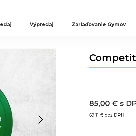
edaj
Výpredaj
Zariaďovanie Gymov
Preskočiť
Competit
na
začiatok
galérie
obrázkov
85,00 €
69,11 €