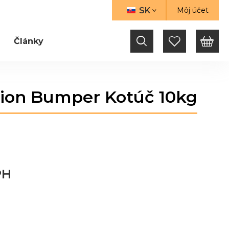
SK
Môj účet
JAZYK
Články
ion Bumper Kotúč 10kg