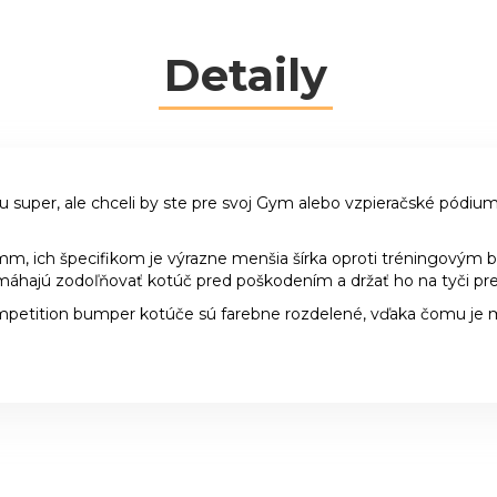
Detaily
u super, ale chceli by ste pre svoj Gym alebo vzpieračské pódium
m, ich špecifikom je výrazne menšia šírka oproti tréningovým
áhajú zodoľňovať kotúč pred poškodením a držať ho na tyči pre
ompetition bumper kotúče sú farebne rozdelené, vďaka čomu je 