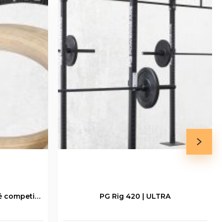
Gymnastické kruhy drevené competition
PG Rig 420 | ULTRA