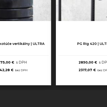
kotúče vertikálny | ULTRA
PG Rig 420 | UL
175,00 €
2850,00 €
142,28 €
2317,07 €