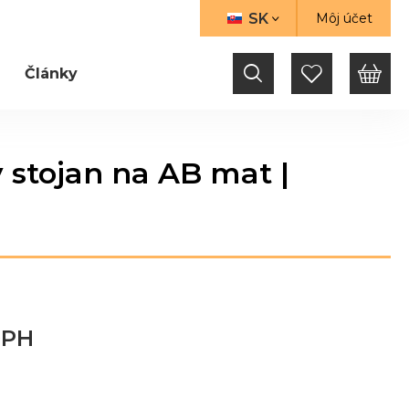
SK
Môj účet
JAZYK
Články
 stojan na AB mat |