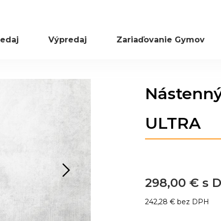
edaj
Výpredaj
Zariaďovanie Gymov
Preskočiť
Nástenný
na
začiatok
galérie
ULTRA
obrázkov
298,00 €
242,28 €