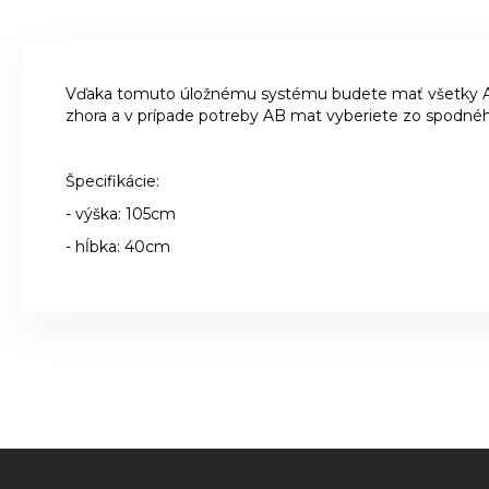
Vďaka tomuto úložnému systému budete mať všetky AB
zhora a v prípade potreby AB mat vyberiete zo spodnéh
Špecifikácie:
- výška: 105cm
- hĺbka: 40cm