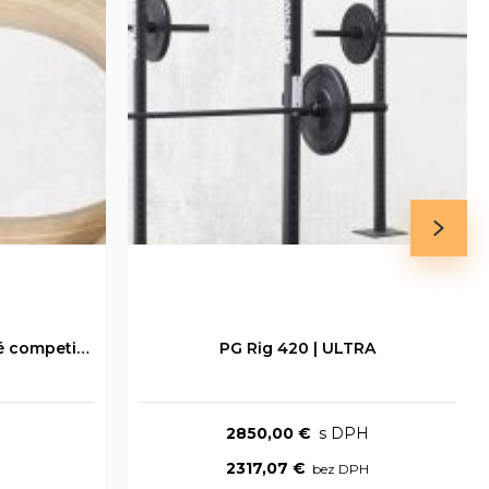
Gymnastické kruhy drevené competition
PG Rig 420 | ULTRA
2850,00 €
2317,07 €