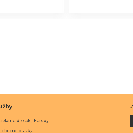
lužby
sielame do celej Európy
eobecné otázky