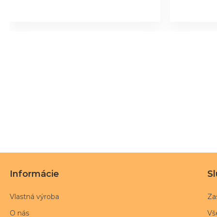
Informácie
S
Vlastná výroba
Za
O nás
Vš